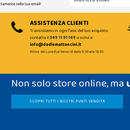
ttamente nella tua email!
ASSISTENZA CLIENTI
Ti assistiamo in ogni fase del tuo acquisto:
contatta il
349 11 91 149
o scrivi a
info@dadiemattoncini.it
Attivo dal Lunedì al Venerdì dalle 9:30 alle 16:30
Non solo store online, ma
SCOPRI TUTTI I NOSTRI PUNTI VENDITA