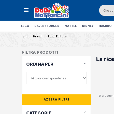
LEGO
RAVENSBURGER
MATTEL
DISNEY
HASBRO
Brand
Lozzi Editore
FILTRA PRODOTTI
La ric
ORDINA PER
Stai veden
AZZERA FILTRI
CATEGORIE