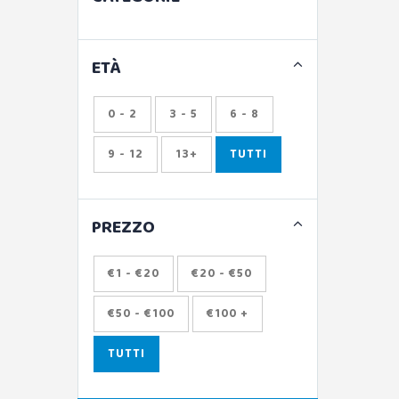
ETÀ
0 - 2
3 - 5
6 - 8
9 - 12
13+
TUTTI
PREZZO
€1 - €20
€20 - €50
€50 - €100
€100 +
TUTTI