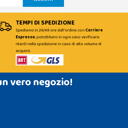
TEMPI DI SPEDIZIONE
Spediamo in 24/48 ore dall'ordine con
Corriere
Espresso
; potrebbero in ogni caso verificarsi
ritardi nella spedizione in caso di alto volume di
acquisti.
un vero negozio!