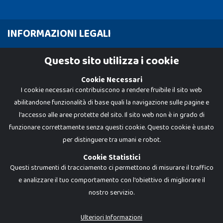
INFORMAZIONI LEGALI
Cookie Policy
Questo sito utilizza i cookie
Privacy Policy
Cookie Necessari
I cookie necessari contribuiscono a rendere fruibile il sito web
abilitandone funzionalità di base quali la navigazione sulle pagine e
l'accesso alle aree protette del sito. Il sito web non è in grado di
funzionare correttamente senza questi cookie. Questo cookie è usato
per distinguere tra umani e robot.
Cookie Statistici
Questi strumenti di tracciamento ci permettono di misurare il traffico
e analizzare il tuo comportamento con l'obiettivo di migliorare il
nostro servizio.
Dadi e Mattoncini è un brand di Giocabene Srl. Ogni riproduzione o utilizzo non
espressamente autorizzato è severamente vietato. Tutti i loghi, marchi,
brand elencati nel presente shop sono di proprietà dei rispettivi titolari.
I prezzi e le promozioni pubblicate potrebbero differire da quanto esposto in
Ulteriori Informazioni