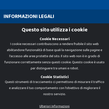
INFORMAZIONI LEGALI
Cookie Policy
Questo sito utilizza i cookie
Privacy Policy
Cookie Necessari
I cookie necessari contribuiscono a rendere fruibile il sito web
abilitandone funzionalità di base quali la navigazione sulle pagine e
l'accesso alle aree protette del sito. Il sito web non è in grado di
funzionare correttamente senza questi cookie. Questo cookie è usato
per distinguere tra umani e robot.
Cookie Statistici
Questi strumenti di tracciamento ci permettono di misurare il traffico
e analizzare il tuo comportamento con l'obiettivo di migliorare il
nostro servizio.
Dadi e Mattoncini è un brand di Giocabene Srl. Ogni riproduzione o utilizzo non
espressamente autorizzato è severamente vietato. Tutti i loghi, marchi,
brand elencati nel presente shop sono di proprietà dei rispettivi titolari.
I prezzi e le promozioni pubblicate potrebbero differire da quanto esposto in
Ulteriori Informazioni