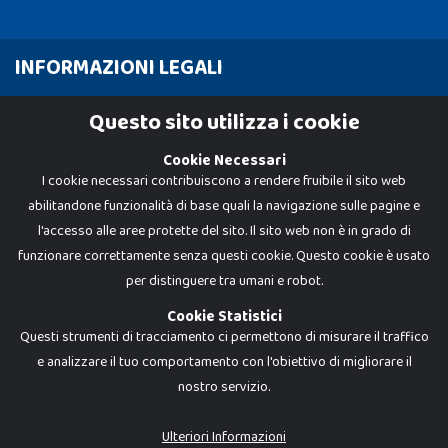
INFORMAZIONI LEGALI
Cookie Policy
Questo sito utilizza i cookie
Privacy Policy
Cookie Necessari
I cookie necessari contribuiscono a rendere fruibile il sito web
abilitandone funzionalità di base quali la navigazione sulle pagine e
l'accesso alle aree protette del sito. Il sito web non è in grado di
funzionare correttamente senza questi cookie. Questo cookie è usato
per distinguere tra umani e robot.
Cookie Statistici
Questi strumenti di tracciamento ci permettono di misurare il traffico
e analizzare il tuo comportamento con l'obiettivo di migliorare il
nostro servizio.
Dadi e Mattoncini è un brand di Giocabene Srl. Ogni riproduzione o utilizzo non
espressamente autorizzato è severamente vietato. Tutti i loghi, marchi,
brand elencati nel presente shop sono di proprietà dei rispettivi titolari.
I prezzi e le promozioni pubblicate potrebbero differire da quanto esposto in
Ulteriori Informazioni