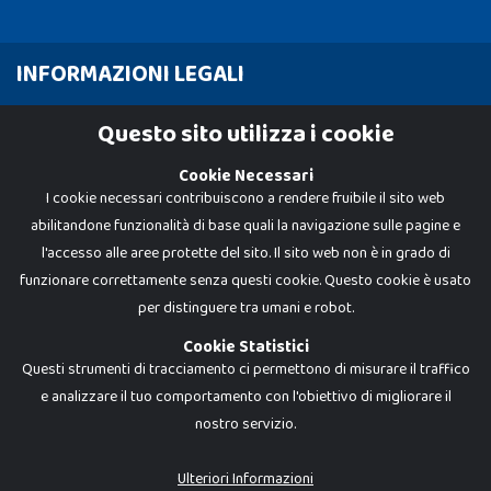
INFORMAZIONI LEGALI
Cookie Policy
Questo sito utilizza i cookie
Privacy Policy
Cookie Necessari
I cookie necessari contribuiscono a rendere fruibile il sito web
abilitandone funzionalità di base quali la navigazione sulle pagine e
l'accesso alle aree protette del sito. Il sito web non è in grado di
funzionare correttamente senza questi cookie. Questo cookie è usato
per distinguere tra umani e robot.
Cookie Statistici
Questi strumenti di tracciamento ci permettono di misurare il traffico
e analizzare il tuo comportamento con l'obiettivo di migliorare il
nostro servizio.
Dadi e Mattoncini è un brand di Giocabene Srl. Ogni riproduzione o utilizzo non
espressamente autorizzato è severamente vietato. Tutti i loghi, marchi,
brand elencati nel presente shop sono di proprietà dei rispettivi titolari.
I prezzi e le promozioni pubblicate potrebbero differire da quanto esposto in
Ulteriori Informazioni