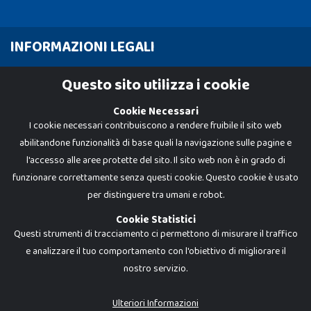
INFORMAZIONI LEGALI
Cookie Policy
Questo sito utilizza i cookie
Privacy Policy
Cookie Necessari
I cookie necessari contribuiscono a rendere fruibile il sito web
abilitandone funzionalità di base quali la navigazione sulle pagine e
l'accesso alle aree protette del sito. Il sito web non è in grado di
funzionare correttamente senza questi cookie. Questo cookie è usato
per distinguere tra umani e robot.
Cookie Statistici
Questi strumenti di tracciamento ci permettono di misurare il traffico
e analizzare il tuo comportamento con l'obiettivo di migliorare il
nostro servizio.
Dadi e Mattoncini è un brand di Giocabene Srl. Ogni riproduzione o utilizzo non
espressamente autorizzato è severamente vietato. Tutti i loghi, marchi,
brand elencati nel presente shop sono di proprietà dei rispettivi titolari.
I prezzi e le promozioni pubblicate potrebbero differire da quanto esposto in
Ulteriori Informazioni