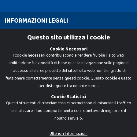
INFORMAZIONI LEGALI
Cookie Policy
Questo sito utilizza i cookie
Privacy Policy
Cookie Necessari
I cookie necessari contribuiscono a rendere fruibile il sito web
abilitandone funzionalità di base quali la navigazione sulle pagine e
l'accesso alle aree protette del sito. Il sito web non è in grado di
funzionare correttamente senza questi cookie. Questo cookie è usato
per distinguere tra umani e robot.
Cookie Statistici
Questi strumenti di tracciamento ci permettono di misurare il traffico
e analizzare il tuo comportamento con l'obiettivo di migliorare il
nostro servizio.
Dadi e Mattoncini è un brand di Giocabene Srl. Ogni riproduzione o utilizzo non
espressamente autorizzato è severamente vietato. Tutti i loghi, marchi,
brand elencati nel presente shop sono di proprietà dei rispettivi titolari.
I prezzi e le promozioni pubblicate potrebbero differire da quanto esposto in
Ulteriori Informazioni