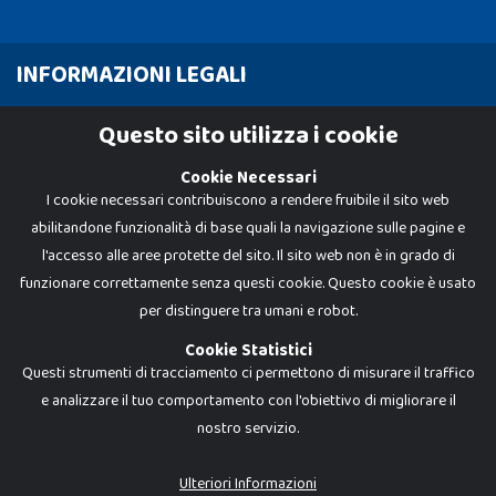
INFORMAZIONI LEGALI
Cookie Policy
Questo sito utilizza i cookie
Privacy Policy
Cookie Necessari
I cookie necessari contribuiscono a rendere fruibile il sito web
abilitandone funzionalità di base quali la navigazione sulle pagine e
l'accesso alle aree protette del sito. Il sito web non è in grado di
funzionare correttamente senza questi cookie. Questo cookie è usato
per distinguere tra umani e robot.
Cookie Statistici
Questi strumenti di tracciamento ci permettono di misurare il traffico
e analizzare il tuo comportamento con l'obiettivo di migliorare il
nostro servizio.
Dadi e Mattoncini è un brand di Giocabene Srl. Ogni riproduzione o utilizzo non
espressamente autorizzato è severamente vietato. Tutti i loghi, marchi,
brand elencati nel presente shop sono di proprietà dei rispettivi titolari.
I prezzi e le promozioni pubblicate potrebbero differire da quanto esposto in
Ulteriori Informazioni