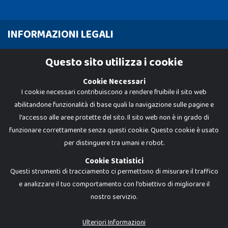
INFORMAZIONI LEGALI
Cookie Policy
Questo sito utilizza i cookie
Privacy Policy
Cookie Necessari
I cookie necessari contribuiscono a rendere fruibile il sito web
abilitandone funzionalità di base quali la navigazione sulle pagine e
l'accesso alle aree protette del sito. Il sito web non è in grado di
funzionare correttamente senza questi cookie. Questo cookie è usato
per distinguere tra umani e robot.
Cookie Statistici
Questi strumenti di tracciamento ci permettono di misurare il traffico
e analizzare il tuo comportamento con l'obiettivo di migliorare il
nostro servizio.
Dadi e Mattoncini è un brand di Giocabene Srl. Ogni riproduzione o utilizzo non
espressamente autorizzato è severamente vietato. Tutti i loghi, marchi,
brand elencati nel presente shop sono di proprietà dei rispettivi titolari.
I prezzi e le promozioni pubblicate potrebbero differire da quanto esposto in
Ulteriori Informazioni