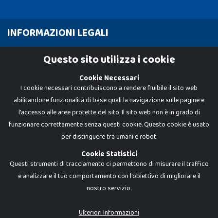
INFORMAZIONI LEGALI
Cookie Policy
Questo sito utilizza i cookie
Privacy Policy
Cookie Necessari
I cookie necessari contribuiscono a rendere fruibile il sito web
abilitandone funzionalità di base quali la navigazione sulle pagine e
l'accesso alle aree protette del sito. Il sito web non è in grado di
funzionare correttamente senza questi cookie. Questo cookie è usato
per distinguere tra umani e robot.
Cookie Statistici
Questi strumenti di tracciamento ci permettono di misurare il traffico
e analizzare il tuo comportamento con l'obiettivo di migliorare il
nostro servizio.
Dadi e Mattoncini è un brand di Giocabene Srl. Ogni riproduzione o utilizzo non
espressamente autorizzato è severamente vietato. Tutti i loghi, marchi,
brand elencati nel presente shop sono di proprietà dei rispettivi titolari.
I prezzi e le promozioni pubblicate potrebbero differire da quanto esposto in
Ulteriori Informazioni