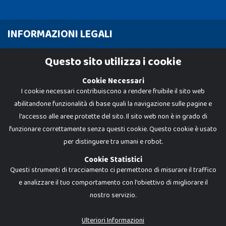
INFORMAZIONI LEGALI
Cookie Policy
Questo sito utilizza i cookie
Privacy Policy
Cookie Necessari
I cookie necessari contribuiscono a rendere fruibile il sito web
abilitandone funzionalità di base quali la navigazione sulle pagine e
l'accesso alle aree protette del sito. Il sito web non è in grado di
funzionare correttamente senza questi cookie. Questo cookie è usato
per distinguere tra umani e robot.
Cookie Statistici
Questi strumenti di tracciamento ci permettono di misurare il traffico
e analizzare il tuo comportamento con l'obiettivo di migliorare il
nostro servizio.
Dadi e Mattoncini è un brand di Giocabene Srl. Ogni riproduzione o utilizzo non
espressamente autorizzato è severamente vietato. Tutti i loghi, marchi,
brand elencati nel presente shop sono di proprietà dei rispettivi titolari.
I prezzi e le promozioni pubblicate potrebbero differire da quanto esposto in
Ulteriori Informazioni