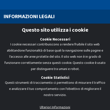
INFORMAZIONI LEGALI
Cookie Policy
Questo sito utilizza i cookie
Privacy Policy
Cookie Necessari
I cookie necessari contribuiscono a rendere fruibile il sito web
abilitandone funzionalità di base quali la navigazione sulle pagine e
l'accesso alle aree protette del sito. Il sito web non è in grado di
funzionare correttamente senza questi cookie. Questo cookie è usato
per distinguere tra umani e robot.
Cookie Statistici
Questi strumenti di tracciamento ci permettono di misurare il traffico
e analizzare il tuo comportamento con l'obiettivo di migliorare il
nostro servizio.
Dadi e Mattoncini è un brand di Giocabene Srl. Ogni riproduzione o utilizzo non
espressamente autorizzato è severamente vietato. Tutti i loghi, marchi,
brand elencati nel presente shop sono di proprietà dei rispettivi titolari.
I prezzi e le promozioni pubblicate potrebbero differire da quanto esposto in
Ulteriori Informazioni