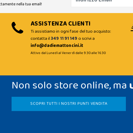
ttamente nella tua email!
ASSISTENZA CLIENTI
Ti assistiamo in ogni fase del tuo acquisto:
contatta il
349 11 91 149
o scrivi a
info@dadiemattoncini.it
Attivo dal Lunedì al Venerdì dalle 9:30 alle 16:30
Non solo store online, ma
SCOPRI TUTTI I NOSTRI PUNTI VENDITA