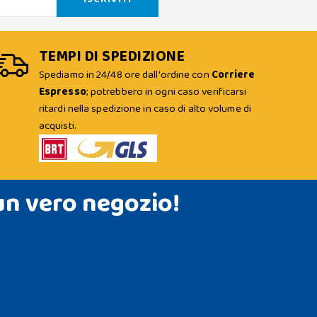
TEMPI DI SPEDIZIONE
Spediamo in 24/48 ore dall'ordine con
Corriere
Espresso
; potrebbero in ogni caso verificarsi
ritardi nella spedizione in caso di alto volume di
acquisti.
un vero negozio!