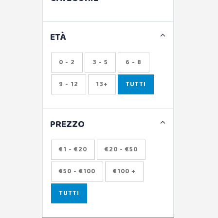
ETÀ
0 - 2
3 - 5
6 - 8
9 - 12
13+
TUTTI
PREZZO
€1 - €20
€20 - €50
€50 - €100
€100 +
TUTTI