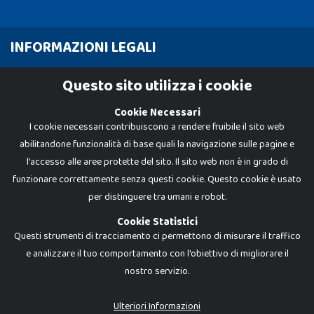
INFORMAZIONI LEGALI
Cookie Policy
Questo sito utilizza i cookie
Privacy Policy
Cookie Necessari
I cookie necessari contribuiscono a rendere fruibile il sito web
abilitandone funzionalità di base quali la navigazione sulle pagine e
l'accesso alle aree protette del sito. Il sito web non è in grado di
funzionare correttamente senza questi cookie. Questo cookie è usato
per distinguere tra umani e robot.
Cookie Statistici
Questi strumenti di tracciamento ci permettono di misurare il traffico
e analizzare il tuo comportamento con l'obiettivo di migliorare il
nostro servizio.
Dadi e Mattoncini è un brand di Giocabene Srl. Ogni riproduzione o utilizzo non
espressamente autorizzato è severamente vietato. Tutti i loghi, marchi,
brand elencati nel presente shop sono di proprietà dei rispettivi titolari.
I prezzi e le promozioni pubblicate potrebbero differire da quanto esposto in
Ulteriori Informazioni