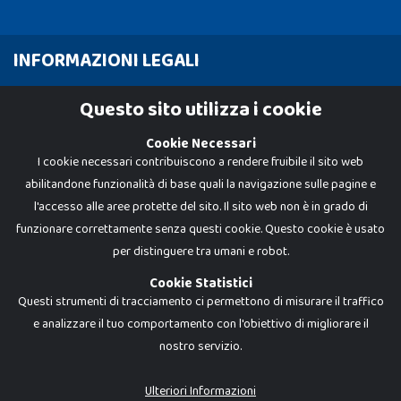
INFORMAZIONI LEGALI
Cookie Policy
Questo sito utilizza i cookie
Privacy Policy
Cookie Necessari
I cookie necessari contribuiscono a rendere fruibile il sito web
abilitandone funzionalità di base quali la navigazione sulle pagine e
l'accesso alle aree protette del sito. Il sito web non è in grado di
funzionare correttamente senza questi cookie. Questo cookie è usato
per distinguere tra umani e robot.
Cookie Statistici
Questi strumenti di tracciamento ci permettono di misurare il traffico
e analizzare il tuo comportamento con l'obiettivo di migliorare il
nostro servizio.
Dadi e Mattoncini è un brand di Giocabene Srl. Ogni riproduzione o utilizzo non
espressamente autorizzato è severamente vietato. Tutti i loghi, marchi,
brand elencati nel presente shop sono di proprietà dei rispettivi titolari.
I prezzi e le promozioni pubblicate potrebbero differire da quanto esposto in
Ulteriori Informazioni