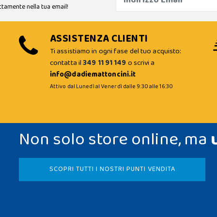
ttamente nella tua email!
ASSISTENZA CLIENTI
Ti assistiamo in ogni fase del tuo acquisto:
contatta il
349 11 91 149
o scrivi a
info@dadiemattoncini.it
Attivo dal Lunedì al Venerdì dalle 9:30 alle 16:30
Non solo store online, ma
SCOPRI TUTTI I NOSTRI PUNTI VENDITA