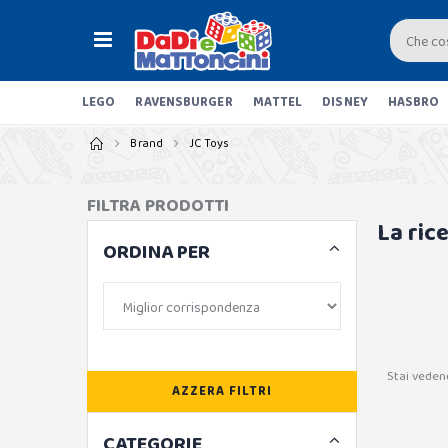
LEGO
RAVENSBURGER
MATTEL
DISNEY
HASBRO
Brand
JC Toys
FILTRA PRODOTTI
La ric
ORDINA PER
Stai veden
AZZERA FILTRI
CATEGORIE