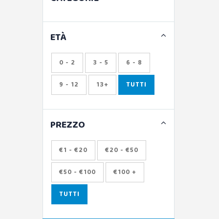
ETÀ
0 - 2
3 - 5
6 - 8
9 - 12
13+
TUTTI
PREZZO
€1 - €20
€20 - €50
€50 - €100
€100 +
TUTTI