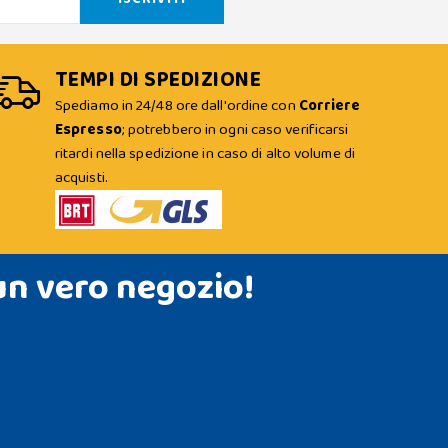
TEMPI DI SPEDIZIONE
Spediamo in 24/48 ore dall'ordine con
Corriere
Espresso
; potrebbero in ogni caso verificarsi
ritardi nella spedizione in caso di alto volume di
acquisti.
un vero negozio!