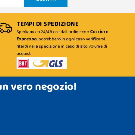
TEMPI DI SPEDIZIONE
Spediamo in 24/48 ore dall'ordine con
Corriere
Espresso
; potrebbero in ogni caso verificarsi
ritardi nella spedizione in caso di alto volume di
acquisti.
un vero negozio!