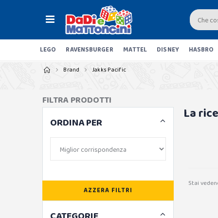
LEGO
RAVENSBURGER
MATTEL
DISNEY
HASBRO
Brand
Jakks Pacific
FILTRA PRODOTTI
La ric
ORDINA PER
Stai veden
AZZERA FILTRI
CATEGORIE