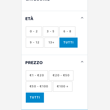
ETÀ
0 - 2
3 - 5
6 - 8
9 - 12
13+
TUTTI
PREZZO
€1 - €20
€20 - €50
€50 - €100
€100 +
TUTTI