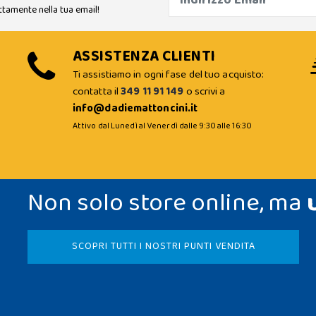
ttamente nella tua email!
ASSISTENZA CLIENTI
Ti assistiamo in ogni fase del tuo acquisto:
contatta il
349 11 91 149
o scrivi a
info@dadiemattoncini.it
Attivo dal Lunedì al Venerdì dalle 9:30 alle 16:30
Non solo store online, ma
SCOPRI TUTTI I NOSTRI PUNTI VENDITA