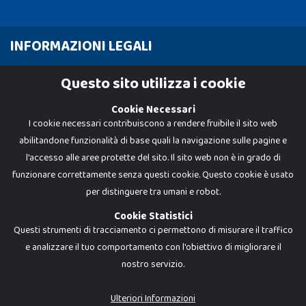
INFORMAZIONI LEGALI
Cookie Policy
Questo sito utilizza i cookie
Privacy Policy
Cookie Necessari
I cookie necessari contribuiscono a rendere fruibile il sito web
abilitandone funzionalità di base quali la navigazione sulle pagine e
l'accesso alle aree protette del sito. Il sito web non è in grado di
funzionare correttamente senza questi cookie. Questo cookie è usato
per distinguere tra umani e robot.
Cookie Statistici
Questi strumenti di tracciamento ci permettono di misurare il traffico
e analizzare il tuo comportamento con l'obiettivo di migliorare il
nostro servizio.
Dadi e Mattoncini è un brand di Giocabene Srl. Ogni riproduzione o utilizzo non
espressamente autorizzato è severamente vietato. Tutti i loghi, marchi,
brand elencati nel presente shop sono di proprietà dei rispettivi titolari.
I prezzi e le promozioni pubblicate potrebbero differire da quanto esposto in
Ulteriori Informazioni