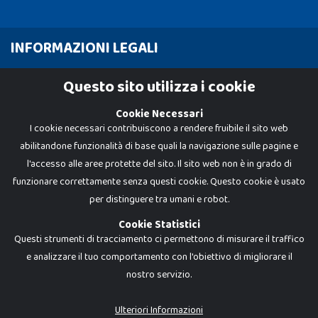
INFORMAZIONI LEGALI
Cookie Policy
Questo sito utilizza i cookie
Privacy Policy
Cookie Necessari
I cookie necessari contribuiscono a rendere fruibile il sito web
abilitandone funzionalità di base quali la navigazione sulle pagine e
l'accesso alle aree protette del sito. Il sito web non è in grado di
funzionare correttamente senza questi cookie. Questo cookie è usato
per distinguere tra umani e robot.
Cookie Statistici
Questi strumenti di tracciamento ci permettono di misurare il traffico
e analizzare il tuo comportamento con l'obiettivo di migliorare il
nostro servizio.
Dadi e Mattoncini è un brand di Giocabene Srl. Ogni riproduzione o utilizzo non
espressamente autorizzato è severamente vietato. Tutti i loghi, marchi,
brand elencati nel presente shop sono di proprietà dei rispettivi titolari.
I prezzi e le promozioni pubblicate potrebbero differire da quanto esposto in
Ulteriori Informazioni