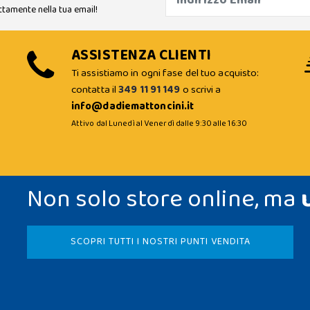
ttamente nella tua email!
ASSISTENZA CLIENTI
Ti assistiamo in ogni fase del tuo acquisto:
contatta il
349 11 91 149
o scrivi a
info@dadiemattoncini.it
Attivo dal Lunedì al Venerdì dalle 9:30 alle 16:30
Non solo store online, ma
SCOPRI TUTTI I NOSTRI PUNTI VENDITA