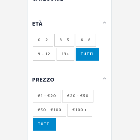
ETÀ
0 - 2
3 - 5
6 - 8
9 - 12
13+
TUTTI
PREZZO
€1 - €20
€20 - €50
€50 - €100
€100 +
TUTTI