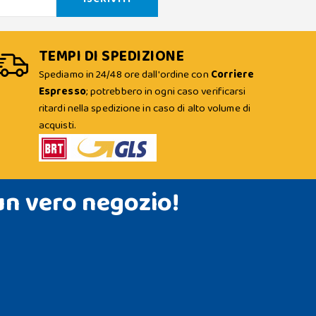
TEMPI DI SPEDIZIONE
Spediamo in 24/48 ore dall'ordine con
Corriere
Espresso
; potrebbero in ogni caso verificarsi
ritardi nella spedizione in caso di alto volume di
acquisti.
un vero negozio!