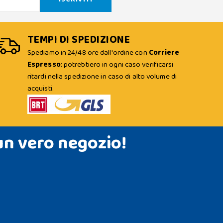
TEMPI DI SPEDIZIONE
Spediamo in 24/48 ore dall'ordine con
Corriere
Espresso
; potrebbero in ogni caso verificarsi
ritardi nella spedizione in caso di alto volume di
acquisti.
un vero negozio!