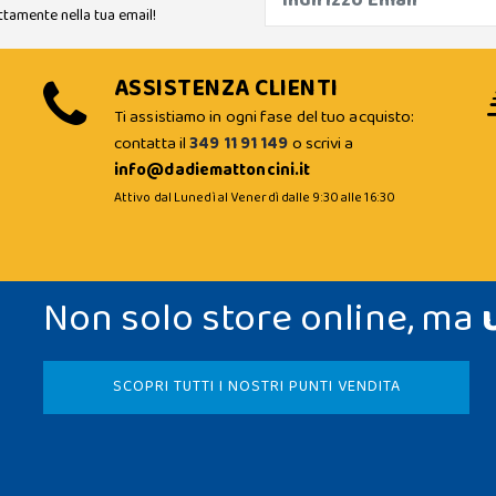
ttamente nella tua email!
ASSISTENZA CLIENTI
Ti assistiamo in ogni fase del tuo acquisto:
contatta il
349 11 91 149
o scrivi a
info@dadiemattoncini.it
Attivo dal Lunedì al Venerdì dalle 9:30 alle 16:30
Non solo store online, ma
SCOPRI TUTTI I NOSTRI PUNTI VENDITA