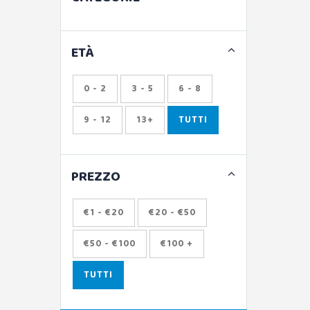
ETÀ
0 - 2
3 - 5
6 - 8
9 - 12
13+
TUTTI
PREZZO
€1 - €20
€20 - €50
€50 - €100
€100 +
TUTTI