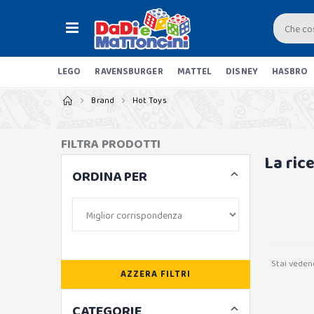
LEGO
RAVENSBURGER
MATTEL
DISNEY
HASBRO
Brand
Hot Toys
FILTRA PRODOTTI
La ric
ORDINA PER
Stai veden
AZZERA FILTRI
CATEGORIE