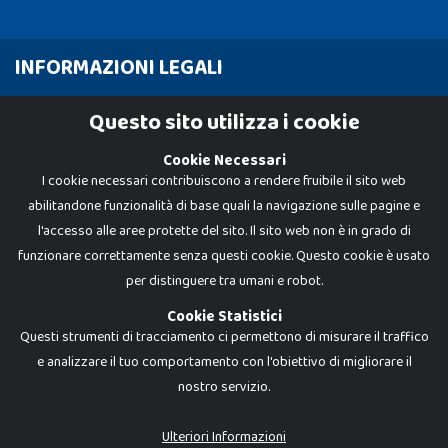
INFORMAZIONI LEGALI
Cookie Policy
Questo sito utilizza i cookie
Privacy Policy
Cookie Necessari
I cookie necessari contribuiscono a rendere fruibile il sito web
abilitandone funzionalità di base quali la navigazione sulle pagine e
l'accesso alle aree protette del sito. Il sito web non è in grado di
funzionare correttamente senza questi cookie. Questo cookie è usato
per distinguere tra umani e robot.
Cookie Statistici
Questi strumenti di tracciamento ci permettono di misurare il traffico
e analizzare il tuo comportamento con l'obiettivo di migliorare il
nostro servizio.
Dadi e Mattoncini è un brand di Giocabene Srl. Ogni riproduzione o utilizzo non
espressamente autorizzato è severamente vietato. Tutti i loghi, marchi,
brand elencati nel presente shop sono di proprietà dei rispettivi titolari.
I prezzi e le promozioni pubblicate potrebbero differire da quanto esposto in
Ulteriori Informazioni