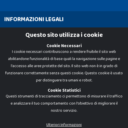
INFORMAZIONI LEGALI
Cookie Policy
Questo sito utilizza i cookie
Privacy Policy
Cookie Necessari
I cookie necessari contribuiscono a rendere fruibile il sito web
abilitandone funzionalità di base quali la navigazione sulle pagine e
l'accesso alle aree protette del sito. Il sito web non è in grado di
funzionare correttamente senza questi cookie. Questo cookie è usato
per distinguere tra umani e robot.
Cookie Statistici
Questi strumenti di tracciamento ci permettono di misurare il traffico
e analizzare il tuo comportamento con l'obiettivo di migliorare il
nostro servizio.
Dadi e Mattoncini è un brand di Giocabene Srl. Ogni riproduzione o utilizzo non
espressamente autorizzato è severamente vietato. Tutti i loghi, marchi,
brand elencati nel presente shop sono di proprietà dei rispettivi titolari.
I prezzi e le promozioni pubblicate potrebbero differire da quanto esposto in
Ulteriori Informazioni