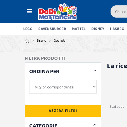
LEGO
RAVENSBURGER
MATTEL
DISNEY
HASBRO
Brand
Guanda
FILTRA PRODOTTI
La ric
ORDINA PER
Stai veden
AZZERA FILTRI
CATEGORIE