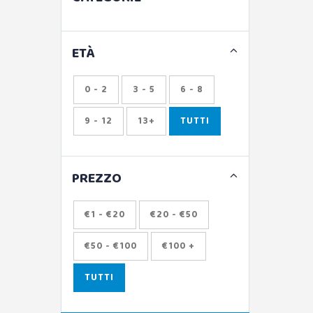
ETÀ
0 - 2
3 - 5
6 - 8
9 - 12
13+
TUTTI
PREZZO
€1 - €20
€20 - €50
€50 - €100
€100 +
TUTTI