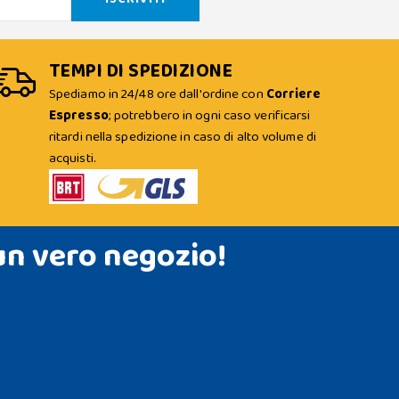
TEMPI DI SPEDIZIONE
Spediamo in 24/48 ore dall'ordine con
Corriere
Espresso
; potrebbero in ogni caso verificarsi
ritardi nella spedizione in caso di alto volume di
acquisti.
un vero negozio!