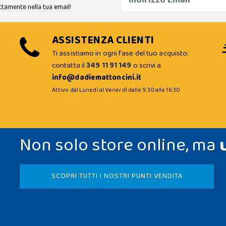
ttamente nella tua email!
ASSISTENZA CLIENTI
Ti assistiamo in ogni fase del tuo acquisto:
contatta il
349 11 91 149
o scrivi a
info@dadiemattoncini.it
Attivo dal Lunedì al Venerdì dalle 9:30 alle 16:30
Non solo store online, ma
SCOPRI TUTTI I NOSTRI PUNTI VENDITA