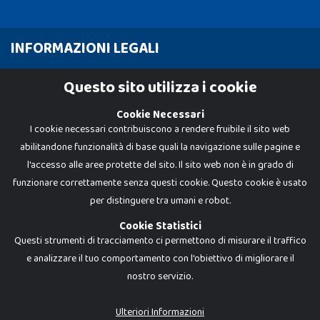
INFORMAZIONI LEGALI
Cookie Policy
Questo sito utilizza i cookie
Privacy Policy
Cookie Necessari
I cookie necessari contribuiscono a rendere fruibile il sito web
abilitandone funzionalità di base quali la navigazione sulle pagine e
l'accesso alle aree protette del sito. Il sito web non è in grado di
funzionare correttamente senza questi cookie. Questo cookie è usato
per distinguere tra umani e robot.
Cookie Statistici
Questi strumenti di tracciamento ci permettono di misurare il traffico
e analizzare il tuo comportamento con l'obiettivo di migliorare il
nostro servizio.
Dadi e Mattoncini è un brand di Giocabene Srl. Ogni riproduzione o utilizzo non
espressamente autorizzato è severamente vietato. Tutti i loghi, marchi,
brand elencati nel presente shop sono di proprietà dei rispettivi titolari.
I prezzi e le promozioni pubblicate potrebbero differire da quanto esposto in
Ulteriori Informazioni