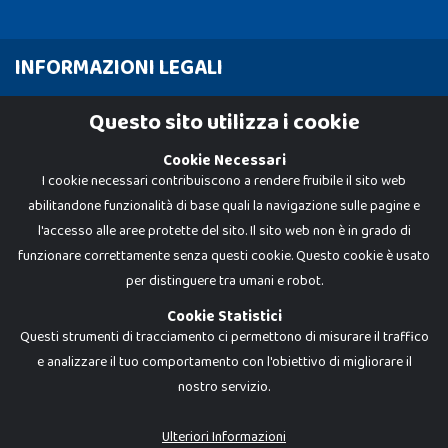
INFORMAZIONI LEGALI
Cookie Policy
Questo sito utilizza i cookie
Privacy Policy
Cookie Necessari
I cookie necessari contribuiscono a rendere fruibile il sito web
abilitandone funzionalità di base quali la navigazione sulle pagine e
l'accesso alle aree protette del sito. Il sito web non è in grado di
funzionare correttamente senza questi cookie. Questo cookie è usato
per distinguere tra umani e robot.
Cookie Statistici
Questi strumenti di tracciamento ci permettono di misurare il traffico
e analizzare il tuo comportamento con l'obiettivo di migliorare il
nostro servizio.
Dadi e Mattoncini è un brand di Giocabene Srl. Ogni riproduzione o utilizzo non
espressamente autorizzato è severamente vietato. Tutti i loghi, marchi,
brand elencati nel presente shop sono di proprietà dei rispettivi titolari.
I prezzi e le promozioni pubblicate potrebbero differire da quanto esposto in
Ulteriori Informazioni