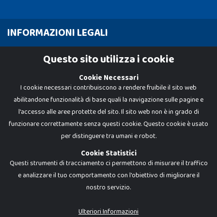
INFORMAZIONI LEGALI
Cookie Policy
Questo sito utilizza i cookie
Privacy Policy
Cookie Necessari
I cookie necessari contribuiscono a rendere fruibile il sito web
abilitandone funzionalità di base quali la navigazione sulle pagine e
l'accesso alle aree protette del sito. Il sito web non è in grado di
funzionare correttamente senza questi cookie. Questo cookie è usato
per distinguere tra umani e robot.
Cookie Statistici
Questi strumenti di tracciamento ci permettono di misurare il traffico
e analizzare il tuo comportamento con l'obiettivo di migliorare il
nostro servizio.
Dadi e Mattoncini è un brand di Giocabene Srl. Ogni riproduzione o utilizzo non
espressamente autorizzato è severamente vietato. Tutti i loghi, marchi,
brand elencati nel presente shop sono di proprietà dei rispettivi titolari.
I prezzi e le promozioni pubblicate potrebbero differire da quanto esposto in
Ulteriori Informazioni