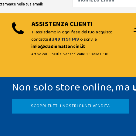
ttamente nella tua email!
ASSISTENZA CLIENTI
Ti assistiamo in ogni fase del tuo acquisto:
contatta il
349 11 91 149
o scrivi a
info@dadiemattoncini.it
Attivo dal Lunedì al Venerdì dalle 9:30 alle 16:30
Non solo store online, ma
SCOPRI TUTTI I NOSTRI PUNTI VENDITA