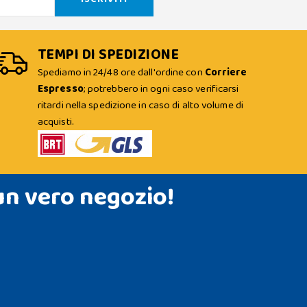
TEMPI DI SPEDIZIONE
Spediamo in 24/48 ore dall'ordine con
Corriere
Espresso
; potrebbero in ogni caso verificarsi
ritardi nella spedizione in caso di alto volume di
acquisti.
un vero negozio!