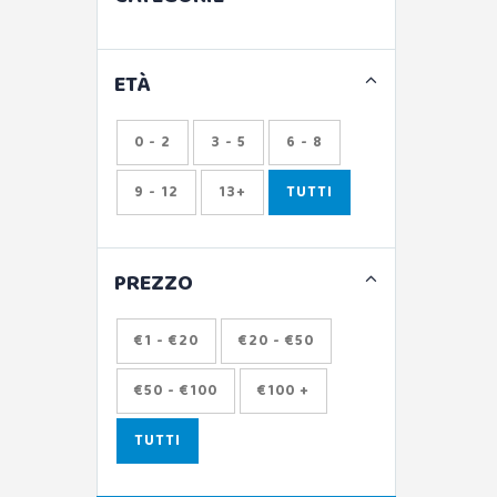
ETÀ
0 - 2
3 - 5
6 - 8
9 - 12
13+
TUTTI
PREZZO
€1 - €20
€20 - €50
€50 - €100
€100 +
TUTTI