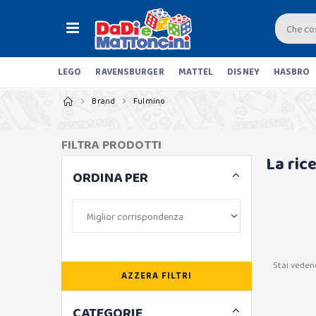
LEGO
RAVENSBURGER
MATTEL
DISNEY
HASBRO
Brand
Fulmino
FILTRA PRODOTTI
La ric
ORDINA PER
Stai veden
AZZERA FILTRI
CATEGORIE