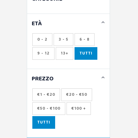
ETÀ
0 - 2
3 - 5
6 - 8
9 - 12
13+
TUTTI
PREZZO
€1 - €20
€20 - €50
€50 - €100
€100 +
TUTTI