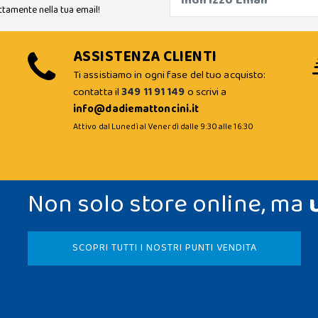
ttamente nella tua email!
ASSISTENZA CLIENTI
Ti assistiamo in ogni fase del tuo acquisto:
contatta il
349 11 91 149
o scrivi a
info@dadiemattoncini.it
Attivo dal Lunedì al Venerdì dalle 9:30 alle 16:30
Non solo store online, ma
SCOPRI TUTTI I NOSTRI PUNTI VENDITA