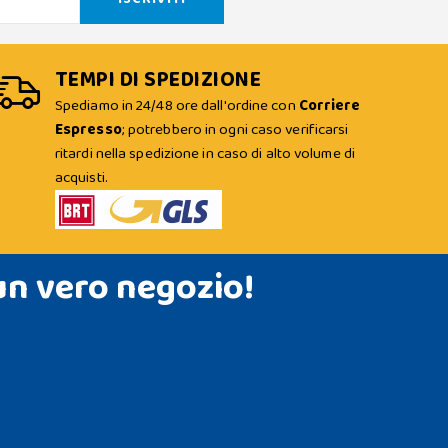
TEMPI DI SPEDIZIONE
Spediamo in 24/48 ore dall'ordine con
Corriere
Espresso
; potrebbero in ogni caso verificarsi
ritardi nella spedizione in caso di alto volume di
acquisti.
un vero negozio!