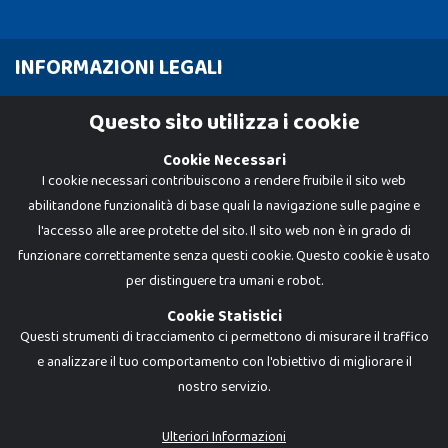
INFORMAZIONI LEGALI
Cookie Policy
Questo sito utilizza i cookie
Privacy Policy
Cookie Necessari
I cookie necessari contribuiscono a rendere fruibile il sito web
abilitandone funzionalità di base quali la navigazione sulle pagine e
l'accesso alle aree protette del sito. Il sito web non è in grado di
funzionare correttamente senza questi cookie. Questo cookie è usato
per distinguere tra umani e robot.
Cookie Statistici
Questi strumenti di tracciamento ci permettono di misurare il traffico
e analizzare il tuo comportamento con l'obiettivo di migliorare il
nostro servizio.
Dadi e Mattoncini è un brand di Giocabene Srl. Ogni riproduzione o utilizzo non
espressamente autorizzato è severamente vietato. Tutti i loghi, marchi,
brand elencati nel presente shop sono di proprietà dei rispettivi titolari.
I prezzi e le promozioni pubblicate potrebbero differire da quanto esposto in
Ulteriori Informazioni