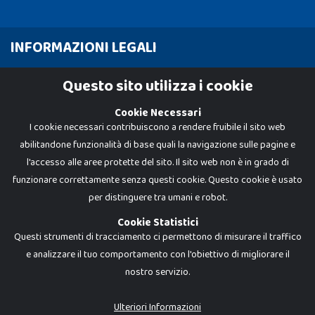
INFORMAZIONI LEGALI
Cookie Policy
Questo sito utilizza i cookie
Privacy Policy
Cookie Necessari
I cookie necessari contribuiscono a rendere fruibile il sito web
abilitandone funzionalità di base quali la navigazione sulle pagine e
l'accesso alle aree protette del sito. Il sito web non è in grado di
funzionare correttamente senza questi cookie. Questo cookie è usato
per distinguere tra umani e robot.
Cookie Statistici
Questi strumenti di tracciamento ci permettono di misurare il traffico
e analizzare il tuo comportamento con l'obiettivo di migliorare il
nostro servizio.
Dadi e Mattoncini è un brand di Giocabene Srl. Ogni riproduzione o utilizzo non
espressamente autorizzato è severamente vietato. Tutti i loghi, marchi,
brand elencati nel presente shop sono di proprietà dei rispettivi titolari.
I prezzi e le promozioni pubblicate potrebbero differire da quanto esposto in
Ulteriori Informazioni