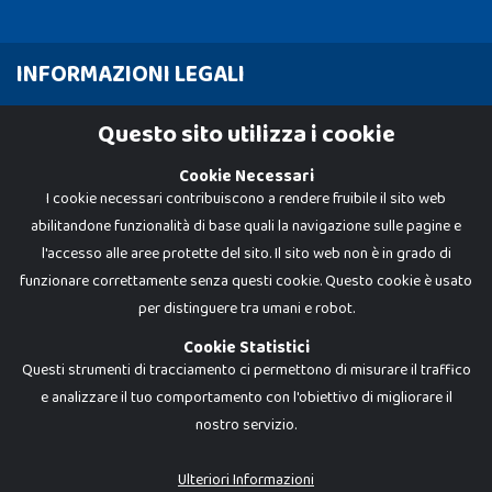
INFORMAZIONI LEGALI
Cookie Policy
Questo sito utilizza i cookie
Privacy Policy
Cookie Necessari
I cookie necessari contribuiscono a rendere fruibile il sito web
abilitandone funzionalità di base quali la navigazione sulle pagine e
l'accesso alle aree protette del sito. Il sito web non è in grado di
funzionare correttamente senza questi cookie. Questo cookie è usato
per distinguere tra umani e robot.
Cookie Statistici
Questi strumenti di tracciamento ci permettono di misurare il traffico
e analizzare il tuo comportamento con l'obiettivo di migliorare il
nostro servizio.
Dadi e Mattoncini è un brand di Giocabene Srl. Ogni riproduzione o utilizzo non
espressamente autorizzato è severamente vietato. Tutti i loghi, marchi,
brand elencati nel presente shop sono di proprietà dei rispettivi titolari.
I prezzi e le promozioni pubblicate potrebbero differire da quanto esposto in
Ulteriori Informazioni