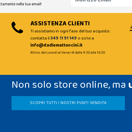
ttamente nella tua email!
ASSISTENZA CLIENTI
Ti assistiamo in ogni fase del tuo acquisto:
contatta il
349 11 91 149
o scrivi a
info@dadiemattoncini.it
Attivo dal Lunedì al Venerdì dalle 9:30 alle 16:30
Non solo store online, ma
SCOPRI TUTTI I NOSTRI PUNTI VENDITA