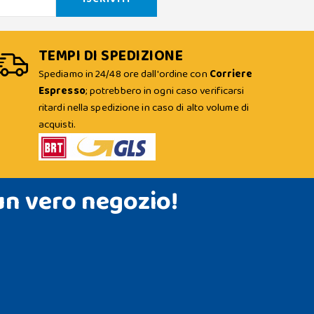
TEMPI DI SPEDIZIONE
Spediamo in 24/48 ore dall'ordine con
Corriere
Espresso
; potrebbero in ogni caso verificarsi
ritardi nella spedizione in caso di alto volume di
acquisti.
un vero negozio!