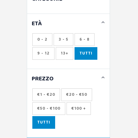
ETÀ
0 - 2
3 - 5
6 - 8
9 - 12
13+
TUTTI
PREZZO
€1 - €20
€20 - €50
€50 - €100
€100 +
TUTTI