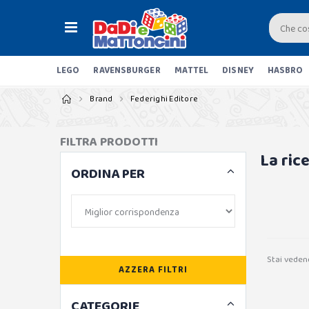
LEGO
RAVENSBURGER
MATTEL
DISNEY
HASBRO
Brand
Federighi Editore
FILTRA PRODOTTI
La ric
ORDINA PER
Stai veden
AZZERA FILTRI
CATEGORIE