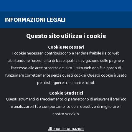
INFORMAZIONI LEGALI
Cookie Policy
Questo sito utilizza i cookie
Privacy Policy
Cookie Necessari
I cookie necessari contribuiscono a rendere fruibile il sito web
abilitandone funzionalità di base quali la navigazione sulle pagine e
l'accesso alle aree protette del sito. Il sito web non è in grado di
funzionare correttamente senza questi cookie. Questo cookie è usato
per distinguere tra umani e robot.
Cookie Statistici
Questi strumenti di tracciamento ci permettono di misurare il traffico
e analizzare il tuo comportamento con l'obiettivo di migliorare il
nostro servizio.
Dadi e Mattoncini è un brand di Giocabene Srl. Ogni riproduzione o utilizzo non
espressamente autorizzato è severamente vietato. Tutti i loghi, marchi,
brand elencati nel presente shop sono di proprietà dei rispettivi titolari.
I prezzi e le promozioni pubblicate potrebbero differire da quanto esposto in
Ulteriori Informazioni