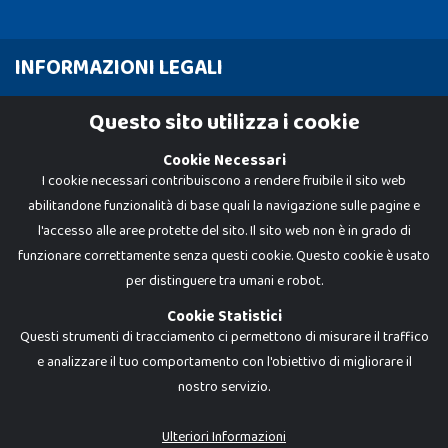
INFORMAZIONI LEGALI
Cookie Policy
Questo sito utilizza i cookie
Privacy Policy
Cookie Necessari
I cookie necessari contribuiscono a rendere fruibile il sito web
abilitandone funzionalità di base quali la navigazione sulle pagine e
l'accesso alle aree protette del sito. Il sito web non è in grado di
funzionare correttamente senza questi cookie. Questo cookie è usato
per distinguere tra umani e robot.
Cookie Statistici
Questi strumenti di tracciamento ci permettono di misurare il traffico
e analizzare il tuo comportamento con l'obiettivo di migliorare il
nostro servizio.
Dadi e Mattoncini è un brand di Giocabene Srl. Ogni riproduzione o utilizzo non
espressamente autorizzato è severamente vietato. Tutti i loghi, marchi,
brand elencati nel presente shop sono di proprietà dei rispettivi titolari.
I prezzi e le promozioni pubblicate potrebbero differire da quanto esposto in
Ulteriori Informazioni