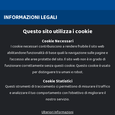
INFORMAZIONI LEGALI
Cookie Policy
Questo sito utilizza i cookie
Privacy Policy
Cookie Necessari
I cookie necessari contribuiscono a rendere fruibile il sito web
abilitandone funzionalità di base quali la navigazione sulle pagine e
l'accesso alle aree protette del sito. Il sito web non è in grado di
funzionare correttamente senza questi cookie. Questo cookie è usato
per distinguere tra umani e robot.
Cookie Statistici
Questi strumenti di tracciamento ci permettono di misurare il traffico
e analizzare il tuo comportamento con l'obiettivo di migliorare il
nostro servizio.
Dadi e Mattoncini è un brand di Giocabene Srl. Ogni riproduzione o utilizzo non
espressamente autorizzato è severamente vietato. Tutti i loghi, marchi,
brand elencati nel presente shop sono di proprietà dei rispettivi titolari.
I prezzi e le promozioni pubblicate potrebbero differire da quanto esposto in
Ulteriori Informazioni