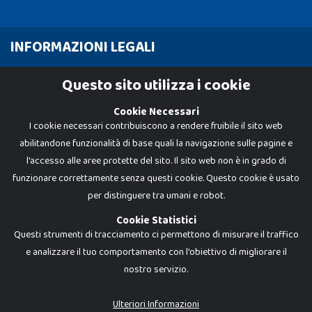
INFORMAZIONI LEGALI
Cookie Policy
Questo sito utilizza i cookie
Privacy Policy
Cookie Necessari
I cookie necessari contribuiscono a rendere fruibile il sito web
abilitandone funzionalità di base quali la navigazione sulle pagine e
l'accesso alle aree protette del sito. Il sito web non è in grado di
funzionare correttamente senza questi cookie. Questo cookie è usato
per distinguere tra umani e robot.
Cookie Statistici
Questi strumenti di tracciamento ci permettono di misurare il traffico
e analizzare il tuo comportamento con l'obiettivo di migliorare il
nostro servizio.
Dadi e Mattoncini è un brand di Giocabene Srl. Ogni riproduzione o utilizzo non
espressamente autorizzato è severamente vietato. Tutti i loghi, marchi,
brand elencati nel presente shop sono di proprietà dei rispettivi titolari.
I prezzi e le promozioni pubblicate potrebbero differire da quanto esposto in
Ulteriori Informazioni