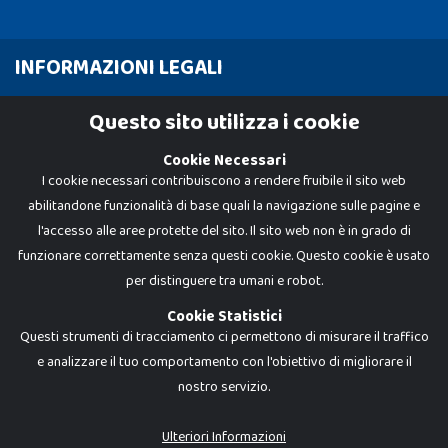
INFORMAZIONI LEGALI
Cookie Policy
Questo sito utilizza i cookie
Privacy Policy
Cookie Necessari
I cookie necessari contribuiscono a rendere fruibile il sito web
abilitandone funzionalità di base quali la navigazione sulle pagine e
l'accesso alle aree protette del sito. Il sito web non è in grado di
funzionare correttamente senza questi cookie. Questo cookie è usato
per distinguere tra umani e robot.
Cookie Statistici
Questi strumenti di tracciamento ci permettono di misurare il traffico
e analizzare il tuo comportamento con l'obiettivo di migliorare il
nostro servizio.
Dadi e Mattoncini è un brand di Giocabene Srl. Ogni riproduzione o utilizzo non
espressamente autorizzato è severamente vietato. Tutti i loghi, marchi,
brand elencati nel presente shop sono di proprietà dei rispettivi titolari.
I prezzi e le promozioni pubblicate potrebbero differire da quanto esposto in
Ulteriori Informazioni