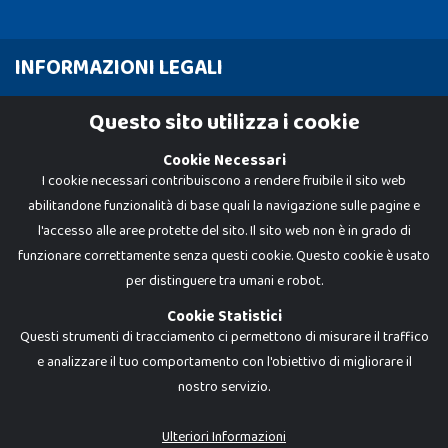
INFORMAZIONI LEGALI
Cookie Policy
Questo sito utilizza i cookie
Privacy Policy
Cookie Necessari
I cookie necessari contribuiscono a rendere fruibile il sito web
abilitandone funzionalità di base quali la navigazione sulle pagine e
l'accesso alle aree protette del sito. Il sito web non è in grado di
funzionare correttamente senza questi cookie. Questo cookie è usato
per distinguere tra umani e robot.
Cookie Statistici
Questi strumenti di tracciamento ci permettono di misurare il traffico
e analizzare il tuo comportamento con l'obiettivo di migliorare il
nostro servizio.
Dadi e Mattoncini è un brand di Giocabene Srl. Ogni riproduzione o utilizzo non
espressamente autorizzato è severamente vietato. Tutti i loghi, marchi,
brand elencati nel presente shop sono di proprietà dei rispettivi titolari.
I prezzi e le promozioni pubblicate potrebbero differire da quanto esposto in
Ulteriori Informazioni