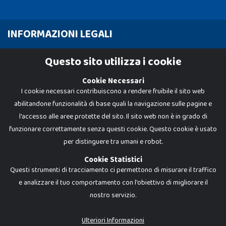
INFORMAZIONI LEGALI
Cookie Policy
Questo sito utilizza i cookie
Privacy Policy
Cookie Necessari
I cookie necessari contribuiscono a rendere fruibile il sito web
abilitandone funzionalità di base quali la navigazione sulle pagine e
l'accesso alle aree protette del sito. Il sito web non è in grado di
funzionare correttamente senza questi cookie. Questo cookie è usato
per distinguere tra umani e robot.
Cookie Statistici
Questi strumenti di tracciamento ci permettono di misurare il traffico
e analizzare il tuo comportamento con l'obiettivo di migliorare il
nostro servizio.
Dadi e Mattoncini è un brand di Giocabene Srl. Ogni riproduzione o utilizzo non
espressamente autorizzato è severamente vietato. Tutti i loghi, marchi,
brand elencati nel presente shop sono di proprietà dei rispettivi titolari.
I prezzi e le promozioni pubblicate potrebbero differire da quanto esposto in
Ulteriori Informazioni