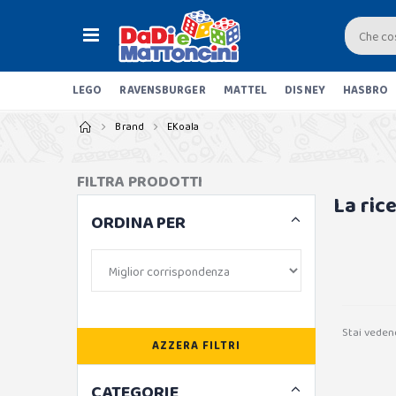
LEGO
RAVENSBURGER
MATTEL
DISNEY
HASBRO
Brand
EKoala
FILTRA PRODOTTI
La ric
ORDINA PER
Stai veden
AZZERA FILTRI
CATEGORIE