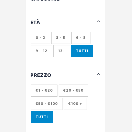
ETÀ
0 - 2
3 - 5
6 - 8
9 - 12
13+
TUTTI
PREZZO
€1 - €20
€20 - €50
€50 - €100
€100 +
TUTTI