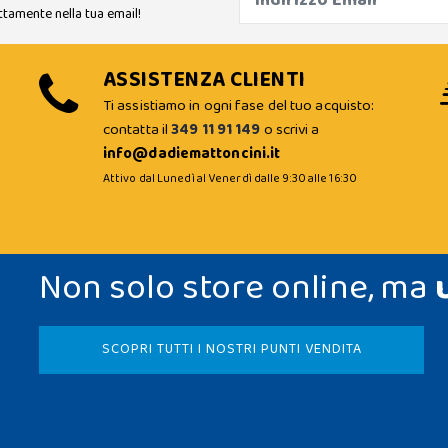
ttamente nella tua email!
ASSISTENZA CLIENTI
Ti assistiamo in ogni fase del tuo acquisto:
contatta il
349 11 91 149
o scrivi a
info@dadiemattoncini.it
Attivo dal Lunedì al Venerdì dalle 9:30 alle 16:30
Non solo store online, ma
SCOPRI TUTTI I NOSTRI PUNTI VENDITA