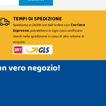
TEMPI DI SPEDIZIONE
Spediamo in 24/48 ore dall'ordine con
Corriere
Espresso
; potrebbero in ogni caso verificarsi
ritardi nella spedizione in caso di alto volume di
acquisti.
un vero negozio!