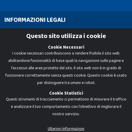
INFORMAZIONI LEGALI
Cookie Policy
Questo sito utilizza i cookie
Privacy Policy
Cookie Necessari
I cookie necessari contribuiscono a rendere fruibile il sito web
abilitandone funzionalità di base quali la navigazione sulle pagine e
l'accesso alle aree protette del sito. Il sito web non è in grado di
funzionare correttamente senza questi cookie. Questo cookie è usato
per distinguere tra umani e robot.
Cookie Statistici
Questi strumenti di tracciamento ci permettono di misurare il traffico
e analizzare il tuo comportamento con l'obiettivo di migliorare il
nostro servizio.
Dadi e Mattoncini è un brand di Giocabene Srl. Ogni riproduzione o utilizzo non
espressamente autorizzato è severamente vietato. Tutti i loghi, marchi,
brand elencati nel presente shop sono di proprietà dei rispettivi titolari.
I prezzi e le promozioni pubblicate potrebbero differire da quanto esposto in
Ulteriori Informazioni