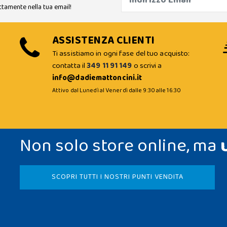
ttamente nella tua email!
ASSISTENZA CLIENTI
Ti assistiamo in ogni fase del tuo acquisto:
contatta il
349 11 91 149
o scrivi a
info@dadiemattoncini.it
Attivo dal Lunedì al Venerdì dalle 9:30 alle 16:30
Non solo store online, ma
SCOPRI TUTTI I NOSTRI PUNTI VENDITA