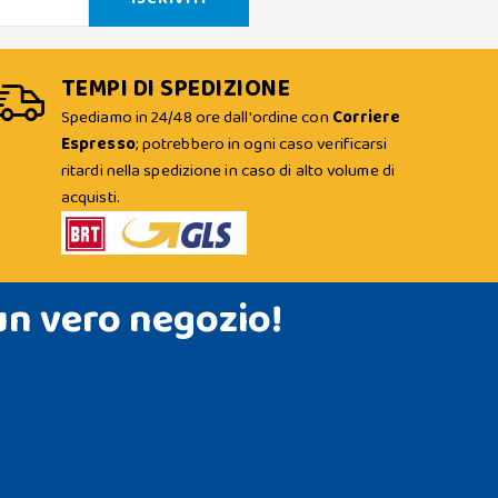
TEMPI DI SPEDIZIONE
Spediamo in 24/48 ore dall'ordine con
Corriere
Espresso
; potrebbero in ogni caso verificarsi
ritardi nella spedizione in caso di alto volume di
acquisti.
un vero negozio!