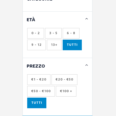
ETÀ
0 - 2
3 - 5
6 - 8
9 - 12
13+
TUTTI
PREZZO
€1 - €20
€20 - €50
€50 - €100
€100 +
TUTTI