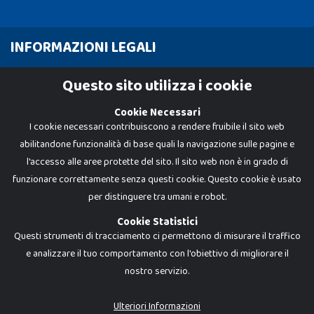
INFORMAZIONI LEGALI
Cookie Policy
Questo sito utilizza i cookie
Privacy Policy
Cookie Necessari
I cookie necessari contribuiscono a rendere fruibile il sito web
abilitandone funzionalità di base quali la navigazione sulle pagine e
l'accesso alle aree protette del sito. Il sito web non è in grado di
funzionare correttamente senza questi cookie. Questo cookie è usato
per distinguere tra umani e robot.
Cookie Statistici
Questi strumenti di tracciamento ci permettono di misurare il traffico
e analizzare il tuo comportamento con l'obiettivo di migliorare il
nostro servizio.
Dadi e Mattoncini è un brand di Giocabene Srl. Ogni riproduzione o utilizzo non
espressamente autorizzato è severamente vietato. Tutti i loghi, marchi,
brand elencati nel presente shop sono di proprietà dei rispettivi titolari.
I prezzi e le promozioni pubblicate potrebbero differire da quanto esposto in
Ulteriori Informazioni