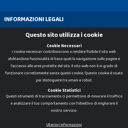
INFORMAZIONI LEGALI
Cookie Policy
Questo sito utilizza i cookie
Privacy Policy
Cookie Necessari
I cookie necessari contribuiscono a rendere fruibile il sito web
abilitandone funzionalità di base quali la navigazione sulle pagine e
l'accesso alle aree protette del sito. Il sito web non è in grado di
funzionare correttamente senza questi cookie. Questo cookie è usato
per distinguere tra umani e robot.
Cookie Statistici
Questi strumenti di tracciamento ci permettono di misurare il traffico
e analizzare il tuo comportamento con l'obiettivo di migliorare il
nostro servizio.
Dadi e Mattoncini è un brand di Giocabene Srl. Ogni riproduzione o utilizzo non
espressamente autorizzato è severamente vietato. Tutti i loghi, marchi,
brand elencati nel presente shop sono di proprietà dei rispettivi titolari.
I prezzi e le promozioni pubblicate potrebbero differire da quanto esposto in
Ulteriori Informazioni