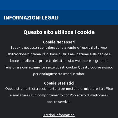
INFORMAZIONI LEGALI
Cookie Policy
Questo sito utilizza i cookie
Privacy Policy
Cookie Necessari
I cookie necessari contribuiscono a rendere fruibile il sito web
abilitandone funzionalità di base quali la navigazione sulle pagine e
l'accesso alle aree protette del sito. Il sito web non è in grado di
funzionare correttamente senza questi cookie. Questo cookie è usato
per distinguere tra umani e robot.
Cookie Statistici
Questi strumenti di tracciamento ci permettono di misurare il traffico
e analizzare il tuo comportamento con l'obiettivo di migliorare il
nostro servizio.
Dadi e Mattoncini è un brand di Giocabene Srl. Ogni riproduzione o utilizzo non
espressamente autorizzato è severamente vietato. Tutti i loghi, marchi,
brand elencati nel presente shop sono di proprietà dei rispettivi titolari.
I prezzi e le promozioni pubblicate potrebbero differire da quanto esposto in
Ulteriori Informazioni