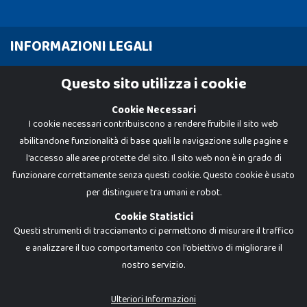
INFORMAZIONI LEGALI
Cookie Policy
Questo sito utilizza i cookie
Privacy Policy
Cookie Necessari
I cookie necessari contribuiscono a rendere fruibile il sito web
abilitandone funzionalità di base quali la navigazione sulle pagine e
l'accesso alle aree protette del sito. Il sito web non è in grado di
funzionare correttamente senza questi cookie. Questo cookie è usato
per distinguere tra umani e robot.
Cookie Statistici
Questi strumenti di tracciamento ci permettono di misurare il traffico
e analizzare il tuo comportamento con l'obiettivo di migliorare il
nostro servizio.
Dadi e Mattoncini è un brand di Giocabene Srl. Ogni riproduzione o utilizzo non
espressamente autorizzato è severamente vietato. Tutti i loghi, marchi,
brand elencati nel presente shop sono di proprietà dei rispettivi titolari.
I prezzi e le promozioni pubblicate potrebbero differire da quanto esposto in
Ulteriori Informazioni