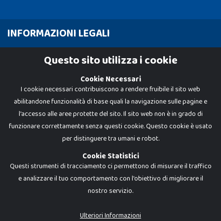
INFORMAZIONI LEGALI
Cookie Policy
Questo sito utilizza i cookie
Privacy Policy
Cookie Necessari
I cookie necessari contribuiscono a rendere fruibile il sito web
abilitandone funzionalità di base quali la navigazione sulle pagine e
l'accesso alle aree protette del sito. Il sito web non è in grado di
funzionare correttamente senza questi cookie. Questo cookie è usato
per distinguere tra umani e robot.
Cookie Statistici
Questi strumenti di tracciamento ci permettono di misurare il traffico
e analizzare il tuo comportamento con l'obiettivo di migliorare il
nostro servizio.
Dadi e Mattoncini è un brand di Giocabene Srl. Ogni riproduzione o utilizzo non
espressamente autorizzato è severamente vietato. Tutti i loghi, marchi,
brand elencati nel presente shop sono di proprietà dei rispettivi titolari.
I prezzi e le promozioni pubblicate potrebbero differire da quanto esposto in
Ulteriori Informazioni