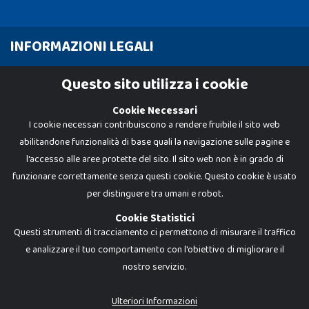
INFORMAZIONI LEGALI
Cookie Policy
Questo sito utilizza i cookie
Privacy Policy
Cookie Necessari
I cookie necessari contribuiscono a rendere fruibile il sito web
abilitandone funzionalità di base quali la navigazione sulle pagine e
l'accesso alle aree protette del sito. Il sito web non è in grado di
funzionare correttamente senza questi cookie. Questo cookie è usato
per distinguere tra umani e robot.
Cookie Statistici
Questi strumenti di tracciamento ci permettono di misurare il traffico
e analizzare il tuo comportamento con l'obiettivo di migliorare il
nostro servizio.
Dadi e Mattoncini è un brand di Giocabene Srl. Ogni riproduzione o utilizzo non
espressamente autorizzato è severamente vietato. Tutti i loghi, marchi,
brand elencati nel presente shop sono di proprietà dei rispettivi titolari.
I prezzi e le promozioni pubblicate potrebbero differire da quanto esposto in
Ulteriori Informazioni