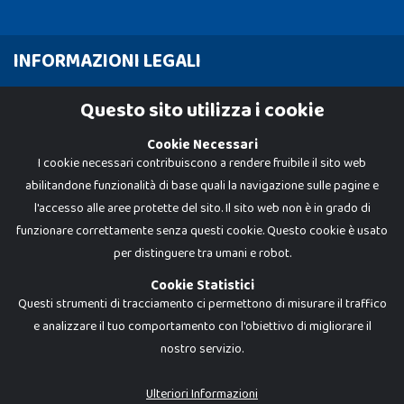
INFORMAZIONI LEGALI
Cookie Policy
Questo sito utilizza i cookie
Privacy Policy
Cookie Necessari
I cookie necessari contribuiscono a rendere fruibile il sito web
abilitandone funzionalità di base quali la navigazione sulle pagine e
l'accesso alle aree protette del sito. Il sito web non è in grado di
funzionare correttamente senza questi cookie. Questo cookie è usato
per distinguere tra umani e robot.
Cookie Statistici
Questi strumenti di tracciamento ci permettono di misurare il traffico
e analizzare il tuo comportamento con l'obiettivo di migliorare il
nostro servizio.
Dadi e Mattoncini è un brand di Giocabene Srl. Ogni riproduzione o utilizzo non
espressamente autorizzato è severamente vietato. Tutti i loghi, marchi,
brand elencati nel presente shop sono di proprietà dei rispettivi titolari.
I prezzi e le promozioni pubblicate potrebbero differire da quanto esposto in
Ulteriori Informazioni